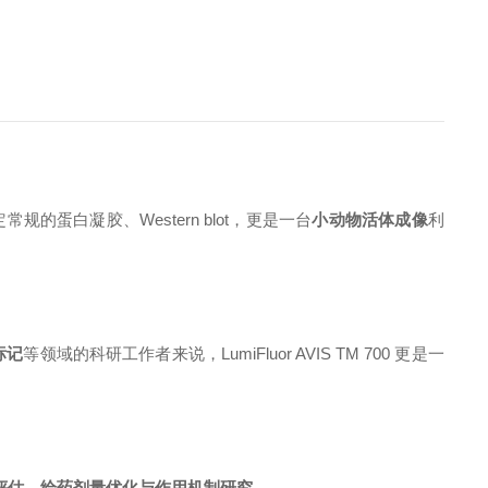
定常规的蛋白凝胶、
Western blot，更是一台
小动物活体成像
利
标记
等领域的科研工作者来说，
LumiFluor AVIS
TM
700 更是一
评估、给药剂量优化与作用机制研究
。