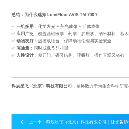
总结：为什么选择
LumiFluor AVIS
TM
700？
✅
一机多用
：化学发光
+ 荧光成像 + 活体成像
✅
应用广泛
：覆盖基础医学、药学、肿瘤学、纳米材料、基因
✅
动物友好
：温控载物台，保障动物伦理与实验安全
✅
高通量
：同时成像
5 只小鼠
✅
人性设计
：侧开门、磁吸结构、呼吸灯，操作直观又省心
科辰星飞（北京）科技有限公司
，始终致力于为生命科学研究
上一个：
科辰星飞（北京）科技有限公司｜让光告诉