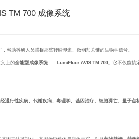
IS TM 700 成像系统
眼"，帮助科研人员捕捉那些转瞬即逝、微弱却关键的生物学信号。
意义上的
全能型成像系统
——LumiFluor AVIS
TM
700
。它不仅能搞
神经退行性疾病、代谢疾病、毒理学、基因治疗、细胞凋亡、量子点
告基因表达可视化、基因治疗载体与疗效示踪，以及
药物筛选、药效