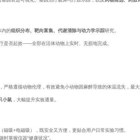
体内的
组织分布、靶向富集、代谢清除与动力学示踪
研究。
疗是否起效
——全部在活体动物上实时、无损地完成。
，严格遵循动物伦理，有效避免小动物因麻醉导致的体温流失，最大
 只小鼠
，大幅提升实验通量。
（磁吸
+电磁吸），既安全又方便，更贴合用户日常实验习惯。
随时掌握仪器
“健康状况"。