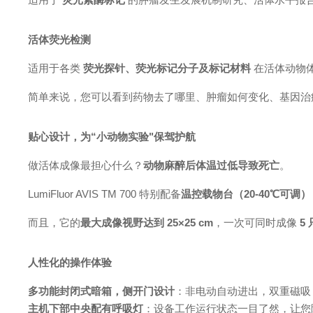
活体荧光检测
适用于各类
荧光探针、荧光标记分子及标记材料
在活体动物
简单来说，您可以看到药物去了哪里、肿瘤如何变化、基因治
贴心设计，为
“小动物实验"保驾护航
做活体成像最担心什么？
动物麻醉后体温过低导致死亡
。
LumiFluor AVIS
TM
700 特别配备
温控载物台（
20-40℃可调）
而且，它的
最大成像视野达到
25×25 cm
，一次可同时成像
5
人性化的操作体验
多功能封闭式暗箱，侧开门设计
：非电动自动进出，双重磁吸
主机下部中央配有呼吸灯
：设备工作运行状态一目了然，让您