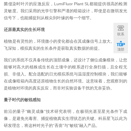
菌侵染时叶片的应激反应，
LumiFluor Plant SL都能提供很高的检测
灵敏度。我们采用的光学引擎和严谨的暗箱设计，即使是在微弱发光
信号下，也能捕捉到从根尖到叶缘的每一个细节。
还原最真实的生长环境
联系
植物是有灵性的，环境微小的变化都会在其成像信号上放大。科辰星
飞深知，模拟真实的生长条件是获取真实数据的前提。
顶部
我们的系统不仅具备传统的顶部成像，还设计了侧位成像模块，让您
能够对高大的植株或生长在土壤中的根系进行全身扫描，且全程无
损、
非侵入
。配合选配的日光模拟系统与温湿度控制模块，我们能够
在成像暗箱内高度还原植物生长的自然环境。这意味着，您观察到的
是植物对环境的真实反应，而非对实验设备干扰的无奈妥协。
量子时代的敏锐感知
前沿的量子
“幽灵成像"技术研究表明，在极弱光甚至星光条件下成
像，是避免光毒害、捕捉植物真实生理状态的关键。科辰星飞以此为
研发理念，将这种对光子的“吝啬"与“敏锐"融入产品。