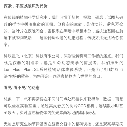
探索，不应以破坏为代价
在传统的植物科学研究中，我们习惯于切片、提取、研磨，试图从破
碎的样本中拼凑生命的真相。但真实的生命，是流动的、瞬息万变
的。当叶片在夜晚闭合，当根系在黑暗中寻觅水分，当抗逆基因在胁
迫下被瞬间激活
——这些转瞬即逝的动态过程，传统方法无法给你答
案。
科辰星飞（北京）科技有限公司，深刻理解科研工作者的痛点。我们
既是仪器的制造者，也是生命动态美学的捕捉者。我们推出的
LumiFluor Plant SL系列植物活体成像系统，正是为了打破“终点
法"实验的壁垒，为您开启一扇洞察植物内心世界的窗口。
看见
“看不见"的动态
想象一下，您不再需要在不同时间点处死植株来获得单一数据，而是
可以坐在实验室里，通过高灵敏度的制冷
CCD相机，连续数小时甚
至数天，实时监控植物体内荧光素酶标记的基因表达。
无论是研究生物节律基因在昼夜交替中的精
确
调控，还是观察早期病