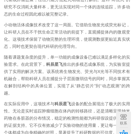
研究不仅消耗大量样本，更无法实现对同一个体的连续追踪，许多动
态的生命过程因此难以被完整记录。
小动物活体成像技术改变了这一局面。它借助生物发光或荧光标记，
让科研人员在不干扰生命正常活动的前提下，直观捕捉体内的微观变
化。这项技术保留了动物完整的生理环境，使观测数据更贴近真实状
态，同时也更契合现代科研的伦理导向。
随着课题复杂度的提升，单一功能的成像设备已难以满足多样化的实
验需求。在此背景下，
科辰星飞
推出的多模态成像系统，为实验室提
供了实用的解决方案。该系统将生物发光、荧光与X光等不同技术有
机融合，帮助科研人员在捕捉分子层面微弱信号的同时，同步掌握其
在解剖结构中的具体位置，实现了从“静态切片"到“动态观测"的跨
越。
在实际应用中，这项技术与
科辰星飞
设备的配合展现出了极大的实用
性。无论是实时追踪肿瘤细胞在体内的转移路径，还是清晰呈现纳米
药物在各脏器的分布情况，稳定的检测性能都为科研假设提供了直观
联系
的证据支持。它不仅有效减少了实验动物的使用量，更让每一个实验
个体都成为自身精确的对照，显著提升了科研数据的可信度。