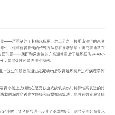
损伤——严重制约了其临床应用。约三分之一接受该治疗的患者
肾毒性，但评价肾损伤的传统方法存在显著缺陷：研究者通常在
面问题——肌酐和尿素氮的升高通常滞后于组织损伤24-48小
分，是局灶性还是弥漫性损伤。
严重？这些问题仅能通过处死动物后取肾组织切片进行病理学评
是近端肾小管上皮细胞在遭受缺血或缺氧损伤时特异性高表达的跨
统搭载的深度穿透光学路径和背景扣除算法，能够有效克服肾脏
至24小时，肾区信号进一步升至基线的8倍，信号空间分布显示