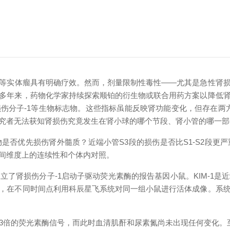
等实体瘤具有明确疗效。然而，剂量限制性毒性——尤其是急性肾
多年来，药物化学家持续探索顺铂的衍生物或联合用药方案以降低
分子-1等生物标志物。这些指标虽能反映肾功能变化，但存在两方
究者无法获知肾损伤究竟发生在肾小球的哪个节段、肾小管的哪一部
是否优先损伤肾外髓质？近端小管S3段的损伤是否比S1-S2段更
间维度上的连续性和个体内对照。
了肾损伤分子-1启动子驱动荧光素酶的报告基因小鼠。KIM-1
，在不同时间点利用科辰星飞系统对同一组小鼠进行活体成像。系
3倍的荧光素酶信号，而此时血清肌酐和尿素氮尚未出现任何变化。