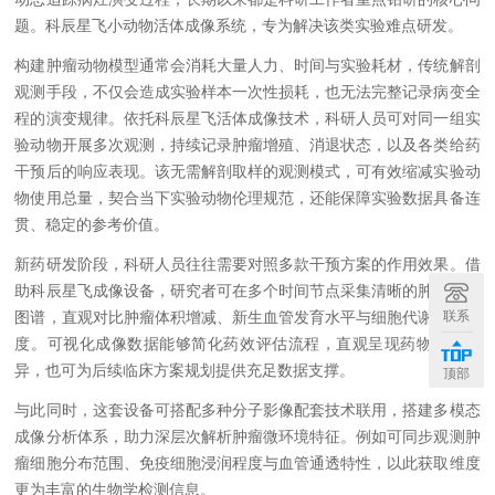
题。科辰星飞小动物活体成像系统，专为解决该类实验难点研发。
构建肿瘤动物模型通常会消耗大量人力、时间与实验耗材，传统解剖
观测手段，不仅会造成实验样本一次性损耗，也无法完整记录病变全
程的演变规律。依托科辰星飞活体成像技术，科研人员可对同一组实
验动物开展多次观测，持续记录肿瘤增殖、消退状态，以及各类给药
干预后的响应表现。该无需解剖取样的观测模式，可有效缩减实验动
物使用总量，契合当下实验动物伦理规范，还能保障实验数据具备连
贯、稳定的参考价值。
新药研发阶段，科研人员往往需要对照多款干预方案的作用效果。借
助科辰星飞成像设备，研究者可在多个时间节点采集清晰的肿瘤成像
联系
图谱，直观对比肿瘤体积增减、新生血管发育水平与细胞代谢活跃程
度。可视化成像数据能够简化药效评估流程，直观呈现药物作用差
异，也可为后续临床方案规划提供充足数据支撑。
顶部
与此同时，这套设备可搭配多种分子影像配套技术联用，搭建多模态
成像分析体系，助力深层次解析肿瘤微环境特征。例如可同步观测肿
瘤细胞分布范围、免疫细胞浸润程度与血管通透特性，以此获取维度
更为丰富的生物学检测信息。